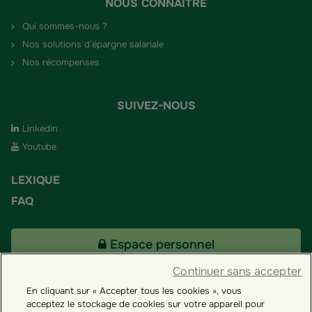
NOUS CONNAÎTRE
Qui sommes-nous ?
Nos solutions d’épargne salariale
Nos récompenses
SUIVEZ-NOUS
Linkedin
Youtube
LEXIQUE
FAQ
Espace personnel
Continuer sans accepter
En cliquant sur « Accepter tous les cookies », vous
Tous nos fonds
acceptez le stockage de cookies sur votre appareil pour