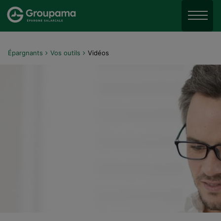
Aller au menu
Aller à la recherche
Menu
Aller au contenu
Épargnants
Vos outils
Vidéos