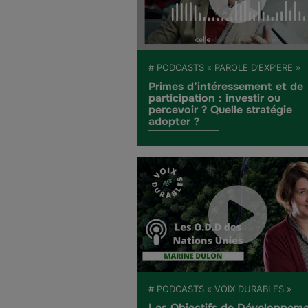
# PODCASTS « PAROLE D’EXP’ERE »
Primes d’intéressement et de
participation : investir ou
percevoir ? Quelle stratégie
adopter ?
# PODCASTS « VOIX DURABLES »
Les Objectifs de Développem