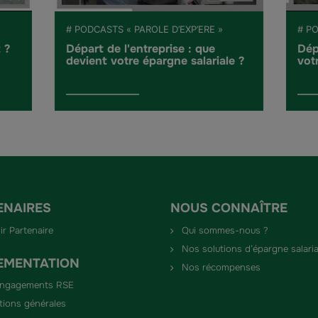
# PODCASTS « PAROLE D’EXP’ERE »
# PO
 ?
Départ de l'entreprise : que
Dép
devient votre épargne salariale ?
vot
ENAIRES
NOUS CONNAÎTRE
ir Partenaire
Qui sommes-nous ?
Nos solutions d’épargne salaria
EMENTATION
Nos récompenses
engagements RSE
tions générales