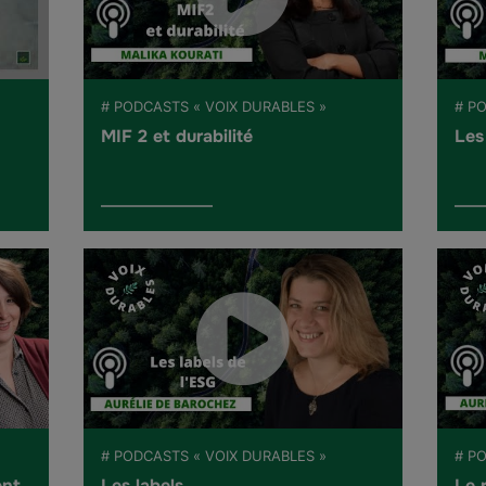
# PODCASTS « VOIX DURABLES »
# P
MIF 2 et durabilité
Les
# PODCASTS « VOIX DURABLES »
# P
ent
Les labels
Le 