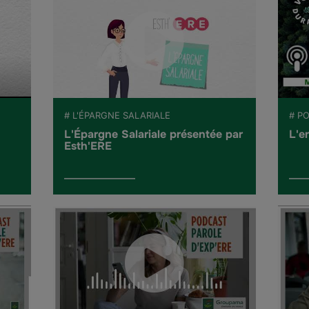
# L'ÉPARGNE SALARIALE
# P
L'Épargne Salariale présentée par
L'e
Esth'ERE