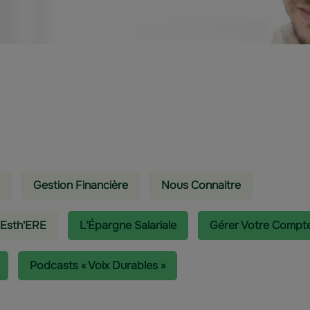
Gestion Financière
Nous Connaitre
 Esth'ERE
L'épargne Salariale
Gérer Votre Compt
Podcasts « Voix Durables »