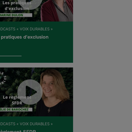
ODCASTS « VOIX DURABLES »
 pratiques d'exclusion
ODCASTS « VOIX DURABLES »
règlement SFDR