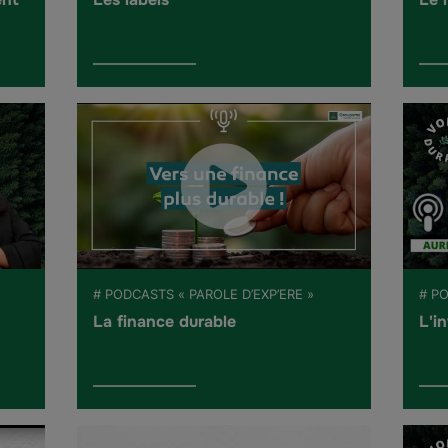
# PODCASTS « PAROLE D’EXP’ERE »
# P
La finance durable
L'i