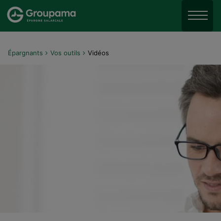
Aller au menu
Aller à la recherche
Menu
Aller au contenu
Épargnants
Vos outils
Vidéos