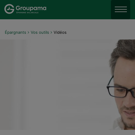
Aller au menu
Aller à la recherche
Menu
Aller au contenu
Épargnants
Vos outils
Vidéos