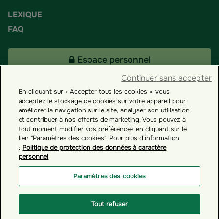
LEXIQUE
FAQ
Espace personnel
Continuer sans accepter
En cliquant sur « Accepter tous les cookies », vous
Tous nos fonds
acceptez le stockage de cookies sur votre appareil pour
améliorer la navigation sur le site, analyser son utilisation
et contribuer à nos efforts de marketing. Vous pouvez à
Contact
tout moment modifier vos préférences en cliquant sur le
lien "Paramètres des cookies". Pour plus d'information
:
Politique de protection des données à caractère
personnel
Groupama ES
Paramètres des cookies
Paramètres des cookies
Tout refuser
© GROUPAMA 2026