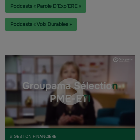
Podcasts « Parole D’Exp’ERE »
Podcasts « Voix Durables »
# GESTION FINANCIÈRE