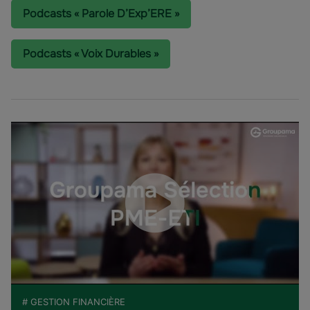
Podcasts « Parole D’Exp’ERE »
Podcasts « Voix Durables »
# GESTION FINANCIÈRE