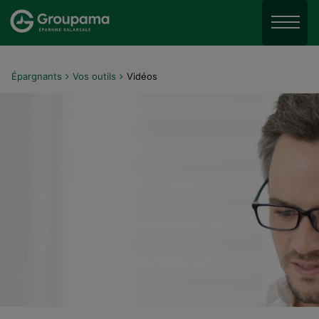
Aller au menu
Aller à la recherche
Menu
Aller au contenu
Épargnants
Vos outils
Vidéos