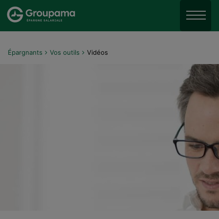
Aller au menu
Aller à la recherche
Menu
Aller au contenu
Épargnants
Vos outils
Vidéos