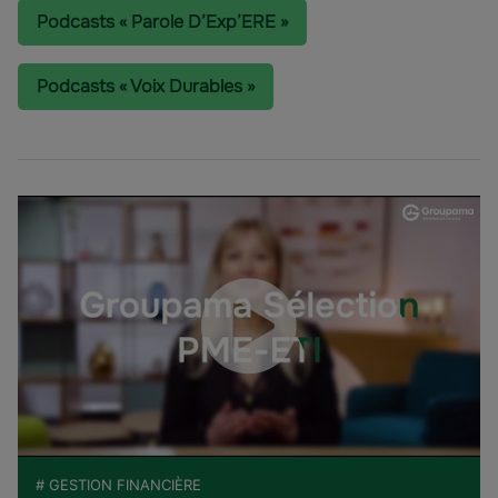
Podcasts « Parole D’Exp’ERE »
Podcasts « Voix Durables »
# GESTION FINANCIÈRE