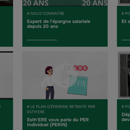
# NOUS CONNAITRE
# PO
Expert de l'épargne salariale
Et 
depuis 20 ans
R
# LE PLAN D'ÉPARGNE RETRAITE PAR
# PO
ESTH'ERE
Dép
dev
Esth'ERE vous parle du PER
Individuel (PERIN)