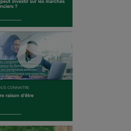
 peut investir sur les marchés
anciers ?
OUS CONNAITRE
re raison d'être