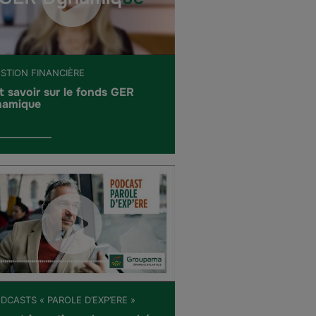
ESTION FINANCIÈRE
t savoir sur le fonds GER
amique
DCASTS « PAROLE D’EXP’ERE »