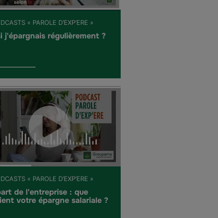
DCASTS « PAROLE D’EXP’ERE »
si j'épargnais régulièrement ?
DCASTS « PAROLE D’EXP’ERE »
art de l'entreprise : que
ient votre épargne salariale ?