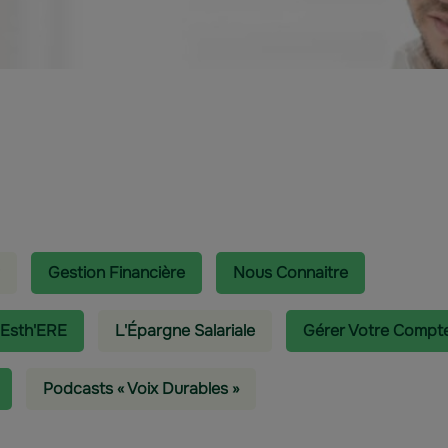
Gestion Financière
Nous Connaitre
 Esth'ERE
L'épargne Salariale
Gérer Votre Compt
Podcasts « Voix Durables »