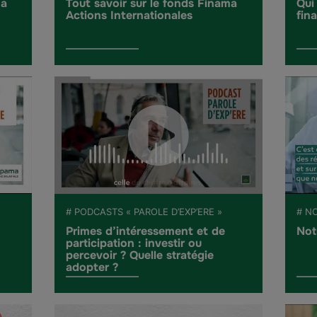
ma
Tout savoir sur le fonds Finama
Qui
Actions Internationales
fin
# PODCASTS « PAROLE D’EXP’ERE »
# N
Primes d’intéressement et de
Not
participation : investir ou
percevoir ? Quelle stratégie
adopter ?