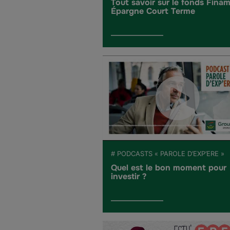
Tout savoir sur le fonds Fina
Épargne Court Terme
# PODCASTS « PAROLE D’EXP’ERE »
Quel est le bon moment pour
investir ?