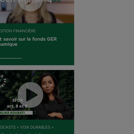
ESTION FINANCIÈRE
t savoir sur le fonds GER
amique
ODCASTS « VOIX DURABLES »