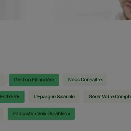
Gestion Financière
Nous Connaitre
 Esth'ERE
L'épargne Salariale
Gérer Votre Compt
Podcasts « Voix Durables »