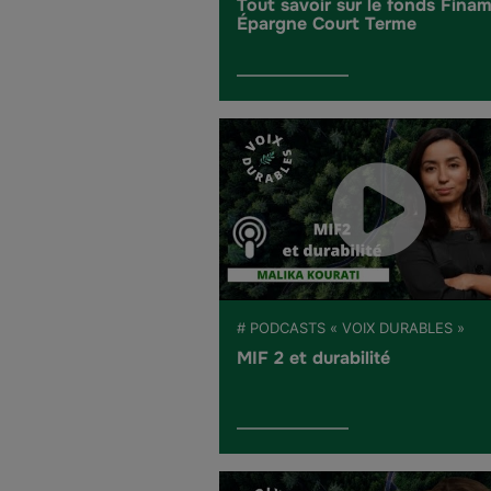
Tout savoir sur le fonds Fina
Épargne Court Terme
# PODCASTS « VOIX DURABLES »
MIF 2 et durabilité