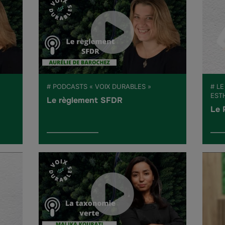
# PODCASTS « VOIX DURABLES »
# LE
EST
Le règlement SFDR
Le 