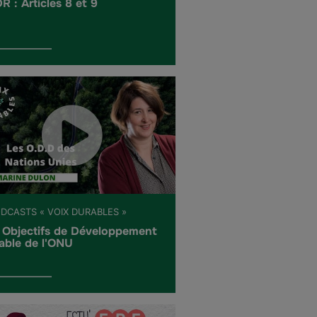
R : Articles 8 et 9
ODCASTS « VOIX DURABLES »
 Objectifs de Développement
able de l'ONU