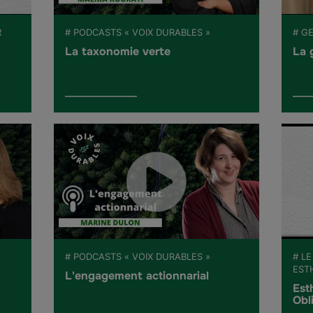
R
# PODCASTS « VOIX DURABLES »
# G
La taxonomie verte
La 
# PODCASTS « VOIX DURABLES »
# LE
EST
L'engagement actionnarial
Est
Obl