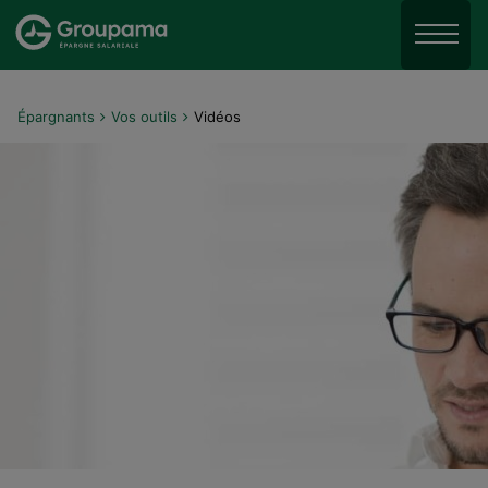
Aller au menu
Aller à la recherche
Menu
Aller au contenu
Épargnants
Vos outils
Vidéos