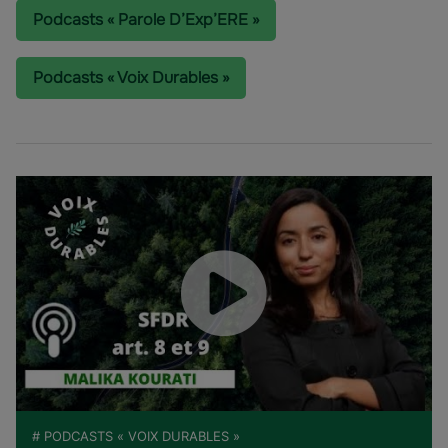
Podcasts « Parole D’Exp’ERE »
Podcasts « Voix Durables »
# PODCASTS « VOIX DURABLES »