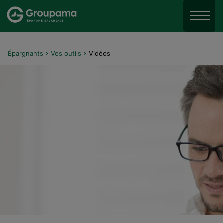
Aller au menu
Aller à la recherche
Menu
Aller au contenu
Épargnants
Vos outils
Vidéos