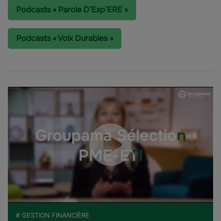
Podcasts « Parole D’Exp’ERE »
Podcasts « Voix Durables »
# GESTION FINANCIÈRE