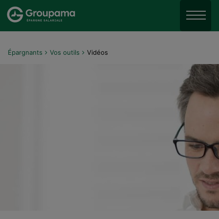
Aller au menu
Aller à la recherche
Menu
Aller au contenu
Épargnants
Vos outils
Vidéos