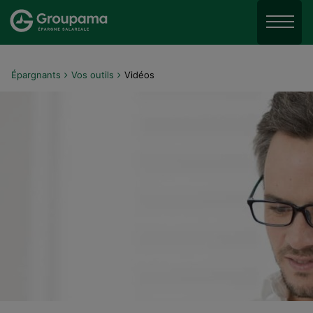
Aller au menu
Aller à la recherche
Menu
Aller au contenu
Épargnants
Vos outils
Vidéos