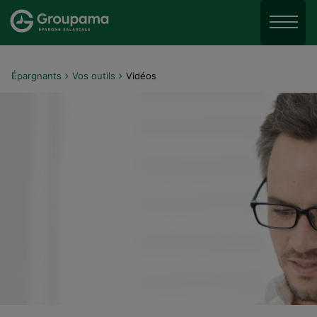
Aller au menu
Aller à la recherche
Menu
Aller au contenu
Épargnants
Vos outils
Vidéos