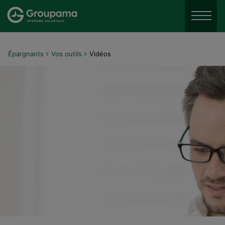
Aller au menu
Aller à la recherche
Menu
Aller au contenu
Épargnants
Vos outils
Vidéos