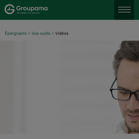
Aller au menu
Aller à la recherche
Menu
Aller au contenu
Épargnants
Vos outils
Vidéos