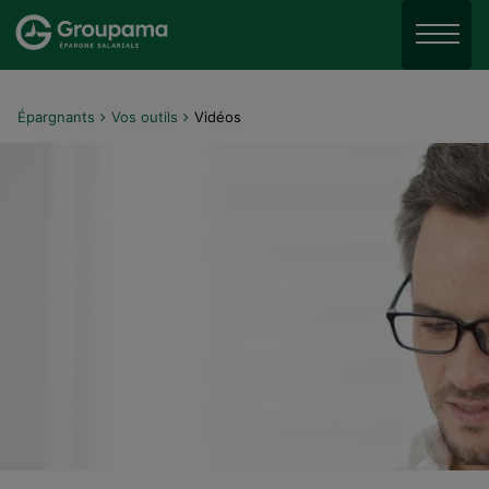
Aller au menu
Aller à la recherche
Menu
Aller au contenu
Épargnants
Vos outils
Vidéos