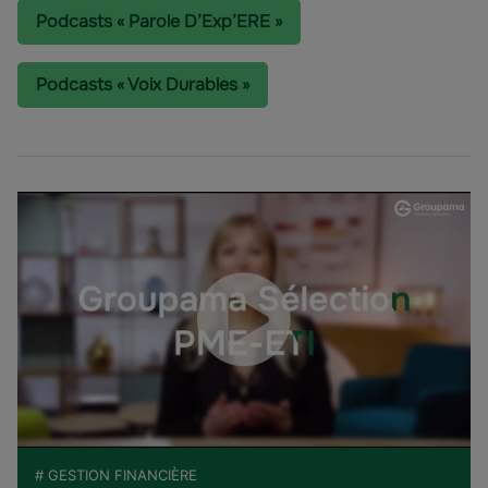
Podcasts « Parole D’Exp’ERE »
Podcasts « Voix Durables »
# GESTION FINANCIÈRE