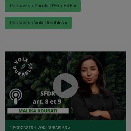
Podcasts « Parole D’Exp’ERE »
Podcasts « Voix Durables »
# PODCASTS « VOIX DURABLES »