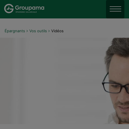
Aller au menu
Aller à la recherche
Menu
Aller au contenu
Épargnants
Vos outils
Vidéos