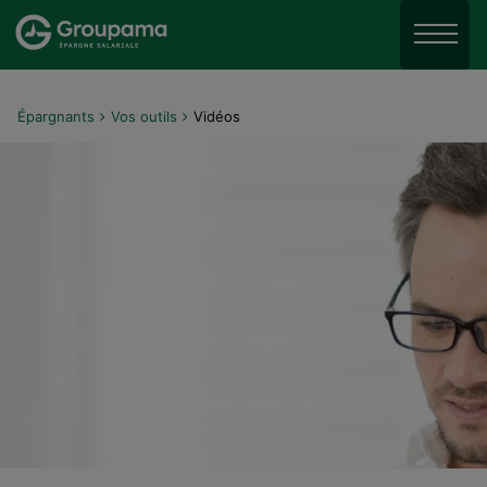
Aller au menu
Aller à la recherche
Menu
Aller au contenu
Épargnants
Vos outils
Vidéos