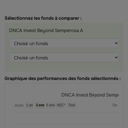
Sélectionnez les fonds à comparer :
DNCA Invest Beyond Semperosa A
Choisir
Choisir
Choisir
le
le
le
fonds
fonds
fonds
Graphique des performances des fonds sélectionnés :