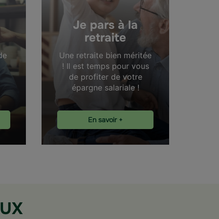
Je pars à la
retraite
de
Une retraite bien méritée
! Il est temps pour vous
de profiter de votre
épargne salariale !
En savoir +
AUX