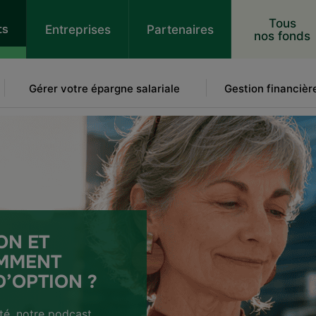
 au contenu
Tous
ts
Entreprises
Partenaires
nos fonds
Gérer votre épargne salariale
Gestion financièr
ON ET
OMMENT
D’OPTION ?
té, notre podcast