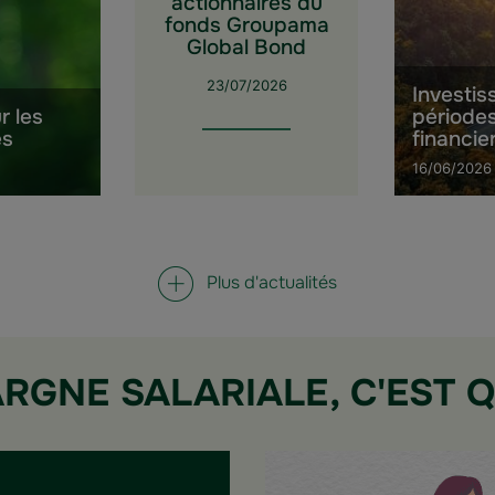
actionnaires du
fonds Groupama
Global Bond
23/07/2026
Investis
r les
période
es
financie
16/06/2026
Plus d'actualités
ARGNE SALARIALE, C'EST Q