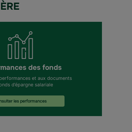
IÈRE
rmances des fonds
performances et aux documents
onds d’épargne salariale
onsulter les performances