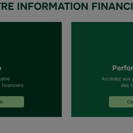
RE INFORMATION FINANC
o
Perfo
aine
Accédez aux 
financiers
des f
do
C