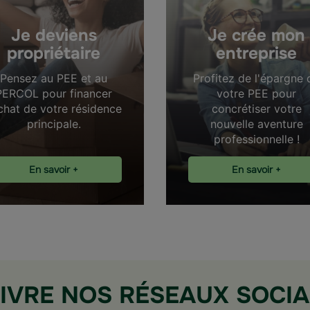
Je deviens
Je crée mon
propriétaire
entreprise
Pensez au PEE et au
Profitez de l'épargne 
PERCOL pour financer
votre PEE pour
achat de votre résidence
concrétiser votre
principale.
nouvelle aventure
professionnelle !
En savoir +
En savoir +
IVRE NOS RÉSEAUX SOCI