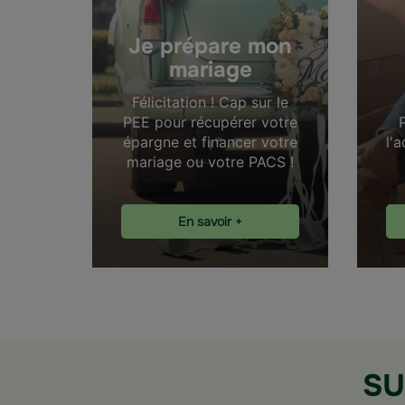
Je prépare mon
mariage
Félicitation ! Cap sur le
PEE pour récupérer votre
épargne et financer votre
l'
mariage ou votre PACS !
En savoir +
SU