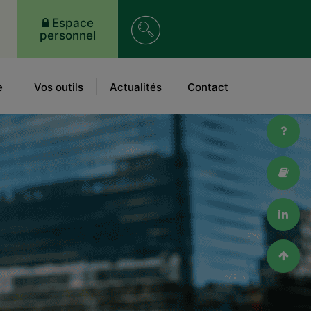
Rechercher
Espace
personnel
e
Vos outils
Actualités
Contact
FAQ
Lexi
Link
Haut