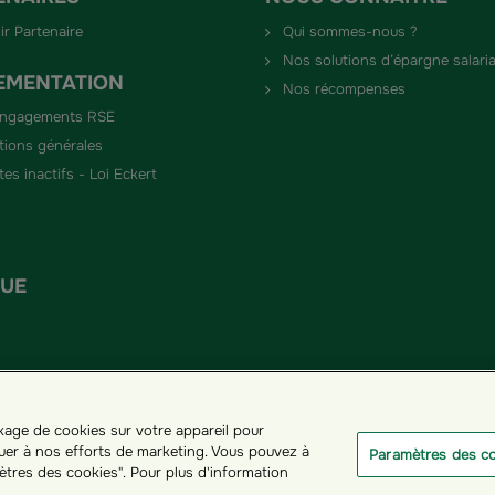
ir Partenaire
Qui sommes-nous ?
Nos solutions d’épargne salaria
EMENTATION
Nos récompenses
engagements RSE
tions générales
es inactifs - Loi Eckert
QUE
ckage de cookies sur votre appareil pour
ribuer à nos efforts de marketing. Vous pouvez à
Paramètres des c
ètres des cookies". Pour plus d'information