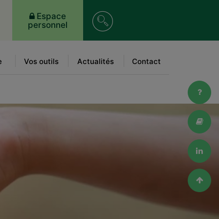
Rechercher
Espace
personnel
e
Vos outils
Actualités
Contact
FAQ
Lexi
Link
Haut