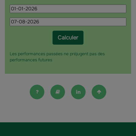
Date
de
Date
début
de
fin
Calculer
Les performances passées ne préjugent pas des
performances futures
FAQ
Lexique
Linkedin
Haut de la pag