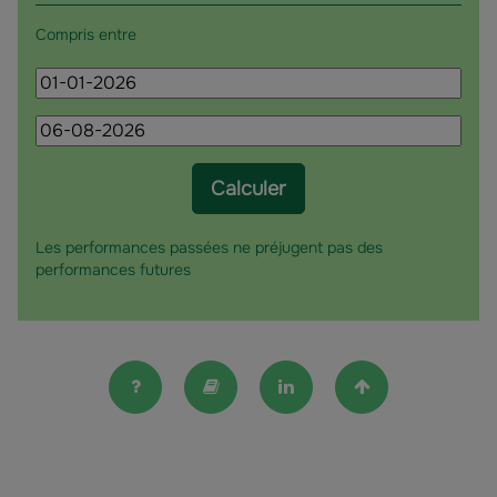
Compris entre
Date
de
Date
début
de
fin
Calculer
Les performances passées ne préjugent pas des
performances futures
FAQ
Lexique
Linkedin
Haut de la pag