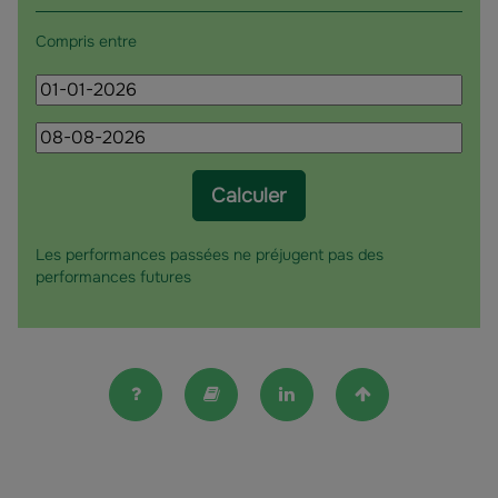
Compris entre
Date
de
Date
début
de
fin
Calculer
Les performances passées ne préjugent pas des
performances futures
FAQ
Lexique
Linkedin
Haut de la pag