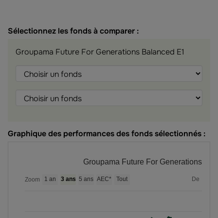
Sélectionnez les fonds à comparer :
Groupama Future For Generations Balanced E1
Choisir
Choisir
Choisir
le
le
le
fonds
fonds
fonds
Graphique des performances des fonds sélectionnés :