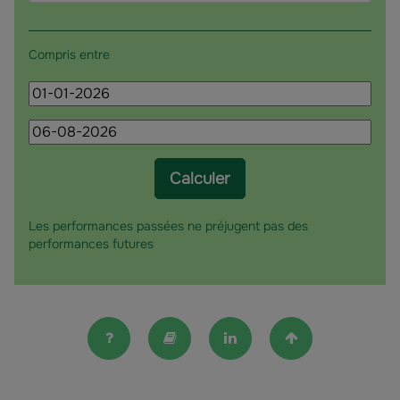
de
fonds
l'investissement
Compris entre
Date
de
Date
début
de
fin
Calculer
Les performances passées ne préjugent pas des
performances futures
FAQ
Lexique
Linkedin
Haut de la pag