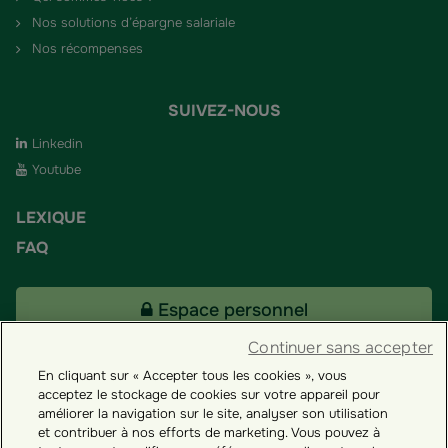
Nos solutions d’épargne salariale
Nos récompenses
SUIVEZ-NOUS
Linkedin
Youtube
LEXIQUE
FAQ
Espace personnel
Continuer sans accepter
En cliquant sur « Accepter tous les cookies », vous
Tous nos fonds
acceptez le stockage de cookies sur votre appareil pour
améliorer la navigation sur le site, analyser son utilisation
et contribuer à nos efforts de marketing. Vous pouvez à