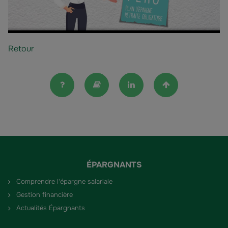
Retour
FAQ
Lexique
Linkedin
Haut de la pag
ÉPARGNANTS
Comprendre l'épargne salariale
Gestion financière
Actualités Épargnants