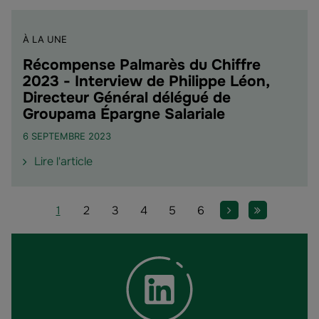
à
en
vos
tant
À LA UNE
côtés"
que
chef
Récompense Palmarès du Chiffre
d'entreprise"
2023 - Interview de Philippe Léon,
Directeur Général délégué de
Groupama Épargne Salariale
6 SEPTEMBRE 2023
de
Lire l'article
l'article
"Récompense
Pagination
Palmarès
Page
Page
Page
Page
Page
Page
Page suivante
Dernière pa
1
2
3
4
5
6
du
Chiffre
2023
-
Interview
de
Philippe