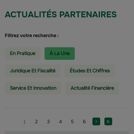
ACTUALITÉS PARTENAIRES
Filtrez votre recherche :
En Pratique
À La Une
Juridique Et Fiscalité
Études Et Chiffres
Service Et Innovation
Actualité Financière
Pagination
Page
Page
Page
Page
Page
Page
Page suivante
Dernière pa
1
2
3
4
5
6