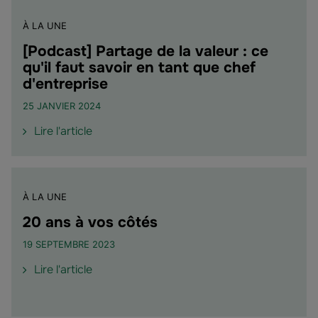
d'Excellence
2025
À LA UNE
pour
Groupama
[Podcast] Partage de la valeur : ce
Épargne
qu'il faut savoir en tant que chef
Salariale"
d'entreprise
25 JANVIER 2024
de
Lire l'article
l'article
"
[Podcast]
Partage
À LA UNE
de
20 ans à vos côtés
la
valeur
19 SEPTEMBRE 2023
:
de
Lire l'article
ce
l'article
qu'il
"20
faut
ans
savoir