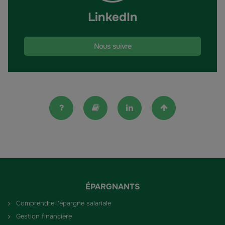
Léon,
LinkedIn
Directeur
Général
délégué
Nous suivre
de
Groupama
Épargne
Salariale"
FAQ
Lexique
Linkedin
Haut de la pag
ÉPARGNANTS
Comprendre l'épargne salariale
Gestion financière