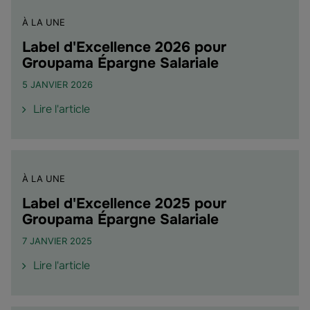
À LA UNE
Label d'Excellence 2026 pour
Groupama Épargne Salariale
5 JANVIER 2026
de
Lire l'article
l'article
"Label
d'Excellence
2026
À LA UNE
pour
Groupama
Label d'Excellence 2025 pour
Épargne
Groupama Épargne Salariale
Salariale"
7 JANVIER 2025
de
Lire l'article
l'article
"Label