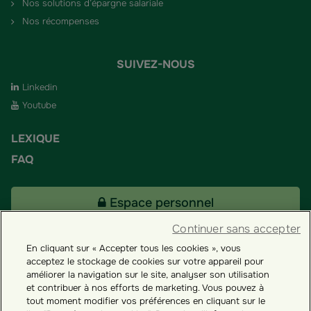
Nos solutions d’épargne salariale
Nos récompenses
SUIVEZ-NOUS
Linkedin
Youtube
LEXIQUE
FAQ
Espace personnel
Continuer sans accepter
En cliquant sur « Accepter tous les cookies », vous
Tous nos fonds
acceptez le stockage de cookies sur votre appareil pour
améliorer la navigation sur le site, analyser son utilisation
et contribuer à nos efforts de marketing. Vous pouvez à
Contact
tout moment modifier vos préférences en cliquant sur le