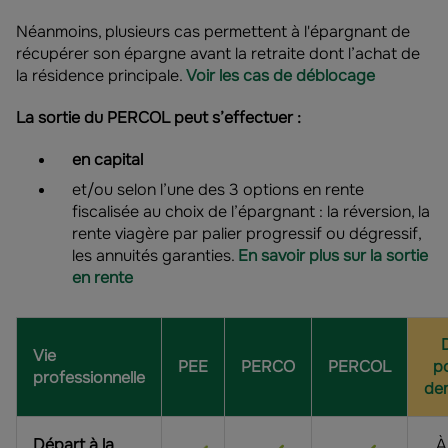
Néanmoins, plusieurs cas permettent à l'épargnant de
récupérer son épargne avant la retraite dont l’achat de
la résidence principale.
Voir les cas de déblocage
La sortie du PERCOL peut s’effectuer :
en capital
et/ou selon l’une des 3 options en rente
fiscalisée au choix de l’épargnant : la réversion, la
rente viagère par palier progressif ou dégressif,
les annuités garanties.
En savoir plus sur la sortie
en rente
D
Vie
PEE
PERCO
PERCOL
po
professionnelle
de
Départ à la
À