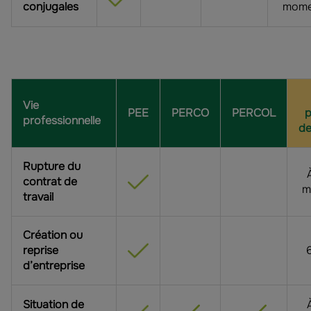
conjugales
mome
Vie
PEE
PERCO
PERCOL
p
professionnelle
d
Rupture du
contrat de
m
travail
Création ou
reprise
d’entreprise
Situation de