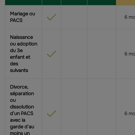
Mariage ou
6 mo
PACS
Naissance
ou adoption
du 3e
6 mo
enfant et
des
suivants
Divorce,
séparation
ou
dissolution
d’un PACS
6 mo
avec la
garde d’au
moins un