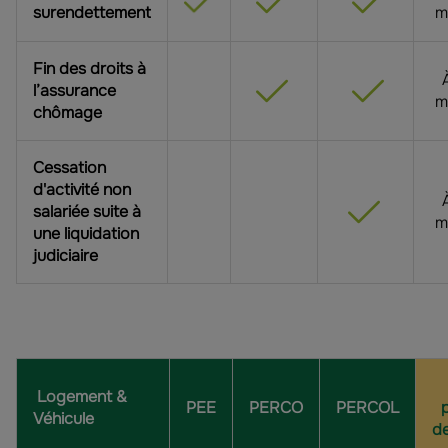
surendettement
m
Fin des droits à
l’assurance
m
chômage
Cessation
d'activité non
salariée suite à
m
une liquidation
judiciaire
Logement &
PEE
PERCO
PERCOL
Véhicule
d