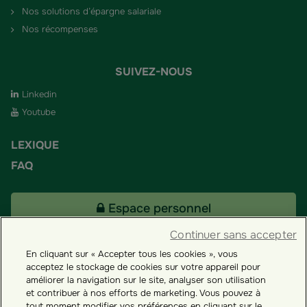
Nos solutions d’épargne salariale
Nos récompenses
SUIVEZ-NOUS
Linkedin
Youtube
LEXIQUE
FAQ
Espace personnel
Continuer sans accepter
En cliquant sur « Accepter tous les cookies », vous
Tous nos fonds
acceptez le stockage de cookies sur votre appareil pour
améliorer la navigation sur le site, analyser son utilisation
et contribuer à nos efforts de marketing. Vous pouvez à
Contact
tout moment modifier vos préférences en cliquant sur le