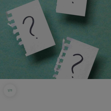
1
/
11