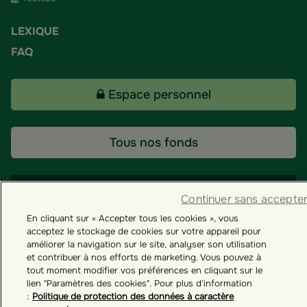
LEXIQUE
FAQ
Espace personnel
Tous nos fonds
Contact
Continuer sans accepte
En cliquant sur « Accepter tous les cookies », vous
acceptez le stockage de cookies sur votre appareil pour
améliorer la navigation sur le site, analyser son utilisation
Groupama ES
et contribuer à nos efforts de marketing. Vous pouvez à
tout moment modifier vos préférences en cliquant sur le
Paramètres des cookies
lien "Paramètres des cookies". Pour plus d'information
:
Politique de protection des données à caractère
© GROUPAMA 2026