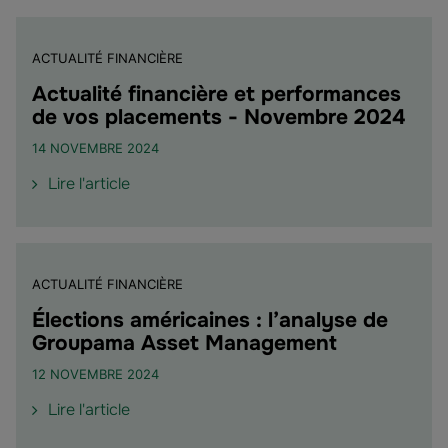
ACTUALITÉ FINANCIÈRE
Actualité financière et performances
de vos placements - Novembre 2024
14 NOVEMBRE 2024
de
Lire l'article
l'article
"Actualité
financière
et
ACTUALITÉ FINANCIÈRE
performances
de
Élections américaines : l’analyse de
vos
Groupama Asset Management
placements
12 NOVEMBRE 2024
-
Novembre
de
Lire l'article
2024"
l'article