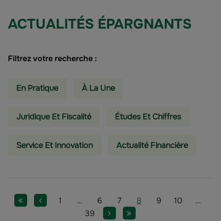
ACTUALITÉS ÉPARGNANTS
Filtrez votre recherche :
En Pratique
À La Une
Juridique Et Fiscalité
Études Et Chiffres
Service Et Innovation
Actualité Financière
Pagination
Première page
Page précédente
Page
Page
Page
Page
Page
Page
Page
Page
1
…
6
7
8
9
10
…
Page
Page suivante
Dernière page
39