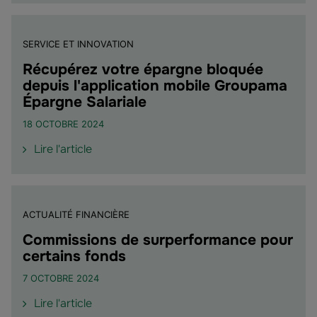
"Élections
américaines
:
SERVICE ET INNOVATION
l’analyse
de
Récupérez votre épargne bloquée
Groupama
depuis l'application mobile Groupama
Asset
Épargne Salariale
Management"
18 OCTOBRE 2024
de
Lire l'article
l'article
"Récupérez
votre
épargne
ACTUALITÉ FINANCIÈRE
bloquée
Commissions de surperformance pour
depuis
certains fonds
l'application
mobile
7 OCTOBRE 2024
Groupama
de
Lire l'article
Épargne