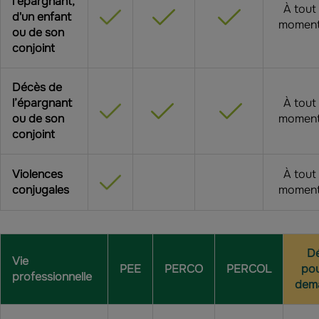
l’épargnant,
À tout
d'un enfant
momen
ou de son
conjoint
Décès de
l’épargnant
À tout
ou de son
momen
conjoint
Violences
À tout
conjugales
momen
Dé
Vie
PEE
PERCO
PERCOL
pou
professionnelle
dem