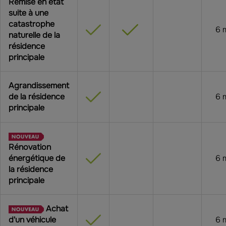
Remise en état
suite à une
catastrophe
6 
naturelle de la
résidence
principale
Agrandissement
de la résidence
6 
principale
Rénovation
énergétique de
6 
la résidence
principale
Achat
d'un véhicule
6 