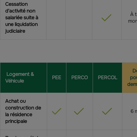
Cessation
d'activité non
À 
salariée suite à
mo
une liquidation
judiciaire
Dé
Logement &
PEE
PERCO
PERCOL
pou
Véhicule
dem
Achat ou
construction
de
6 
la résidence
principale