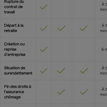
Rupture du
À 
contrat de
mo
travail
Départ à la
À 
retraite
mo
Création ou
reprise
6 
d’entreprise
Situation de
À 
surendettement
mo
Fin des droits à
À 
l’assurance
mo
chômage