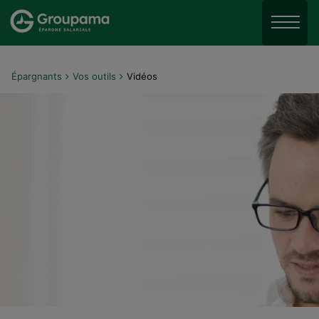
Aller au menu
Aller à la recherche
Menu
Aller au contenu
Épargnants
Vos outils
Vidéos