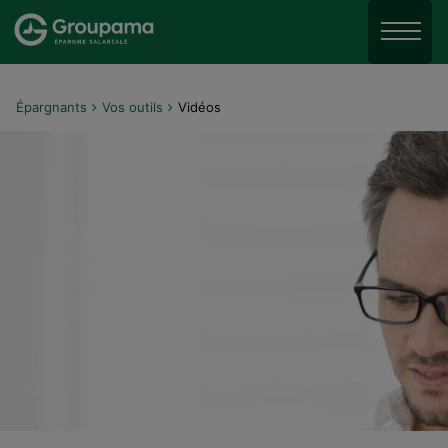
Aller au menu
Aller à la recherche
Menu
Aller au contenu
Épargnants
Vos outils
Vidéos