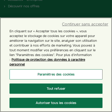
Découvrir nos offres
PARTENAIRES
Continuer sans accepter
Devenir Partenaire
En cliquant sur « Accepter tous les cookies », vous
acceptez le stockage de cookies sur votre appareil pour
améliorer la navigation sur le site, analyser son utilisation
RÉGLEMENTATION
et contribuer à nos efforts de marketing. Vous pouvez à
tout moment modifier vos préférences en cliquant sur le
Nos engagements RSE
lien "Paramètres des cookies". Pour plus d'information
:
Politique de protection des données à caractère
Conditions générales
personnel
Comptes inactifs - Loi Eckert
Paramètres des cookies
NOUS CONNAÎTRE
Tout refuser
Qui sommes-nous ?
Nos solutions d’épargne salariale
Autoriser tous les cookies
Nos récompenses