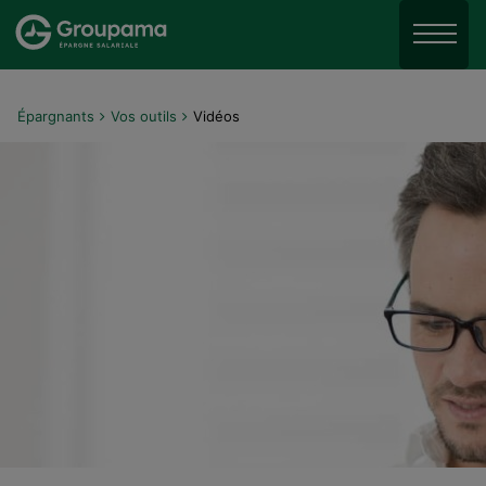
Aller au menu
Aller à la recherche
Menu
Aller au contenu
Épargnants
Vos outils
Vidéos