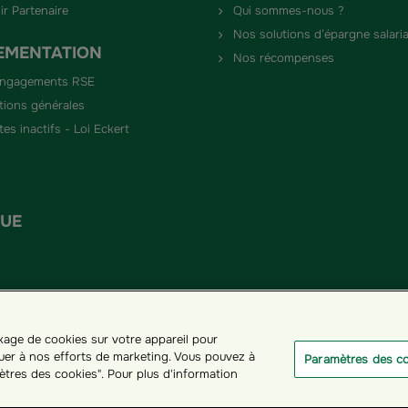
ctives
ir Partenaire
Qui sommes-nous ?
Nos solutions d’épargne salaria
EMENTATION
Nos récompenses
engagements RSE
tions générales
es inactifs - Loi Eckert
QUE
ckage de cookies sur votre appareil pour
ribuer à nos efforts de marketing. Vous pouvez à
Paramètres des c
ètres des cookies". Pour plus d'information