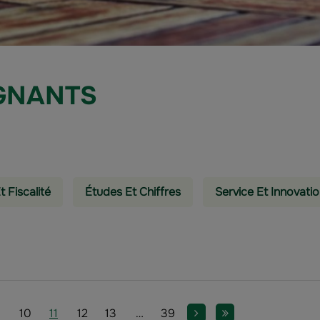
GNANTS
t Fiscalité
Études Et Chiffres
Service Et Innovati
age
Page
Page
Page
Page
Page
Page
Page suivante
Dernière page
10
11
12
13
…
39