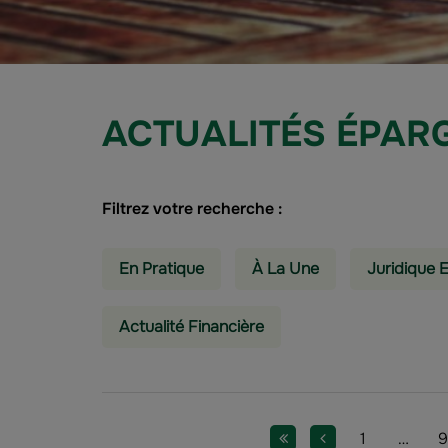
ACTUALITÉS ÉPAR
Filtrez votre recherche :
En Pratique
À La Une
Juridique E
Actualité Financière
Pagination
Première page
Page précédente
Page
Page
P
1
…
9