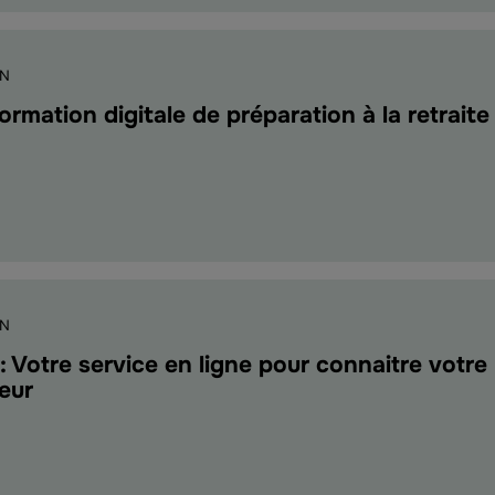
gne
le
ON
 formation digitale de préparation à la retraite
ion
e
ON
: Votre service en ligne pour connaitre votre
ation
seur
e"
t