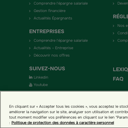
perspe
Comprendre l'épargne salariale
Deven
2024"
Gestion financière
RÉGL
Actualités Épargnants
Nos 
ENTREPRISES
Condi
Comprendre l'épargne salariale
Compt
Actualités – Entreprise
Découvrir nos offres
SUIVEZ-NOUS
LEXI
Linkedin
FAQ
Youtube
En cliquant sur « Accepter tous les cookies », vous acceptez le sto
améliorer la navigation sur le site, analyser son utilisation et cont
Groupama ES
Paramètres des cookies
tout moment modifier vos préférences en cliquant sur le lien "Param
:
Politique de protection des données à caractère personnel