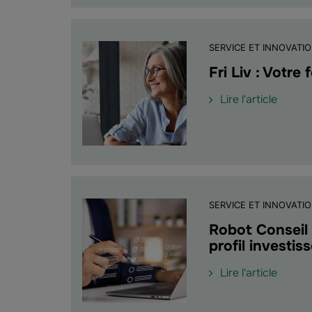
de
devez
l'Épar
savoir"
Salaria
du
SERVICE ET INNOVATI
25
Fri Liv : Votre
au
29
de
Lire l'article
mars
l'article
2024"
"Fri
Liv
:
Votre
format
digital
SERVICE ET INNOVATI
de
Robot Conseil 
prépar
profil investis
à
la
de
Lire l'article
retrait
l'article
"Robo