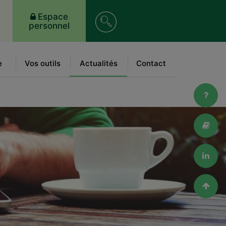
Recherche
Espace
personnel
sur
le
e
Vos outils
Actualités
Contact
site
FAQ
Lexi
Link
Haut