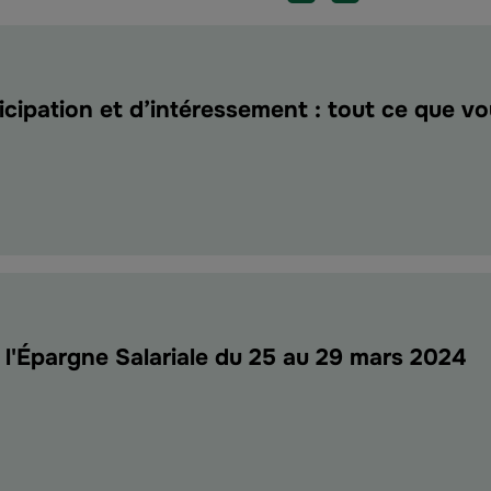
icipation et d’intéressement : tout ce que v
s
pation
ressement
l'Épargne Salariale du 25 au 29 mars 2024
ne