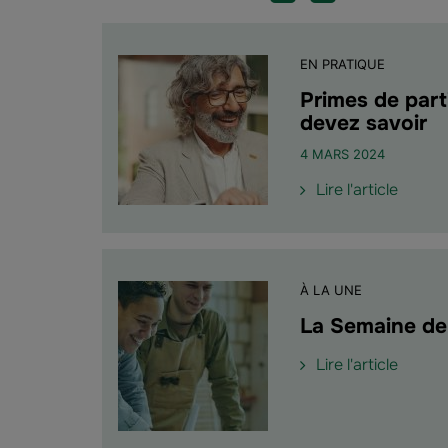
EN PRATIQUE
Primes de part
devez savoir
4 MARS 2024
de
Lire l'article
l'article
"Prime
de
partici
À LA UNE
et
d’inté
La Semaine de 
:
de
Lire l'article
tout
l'article
ce
"La
que
Semai
vous