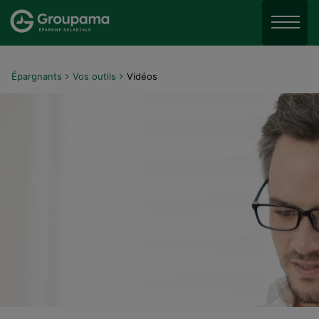
Aller au menu
Aller à la recherche
Menu
Aller au contenu
Épargnants
Vos outils
Vidéos