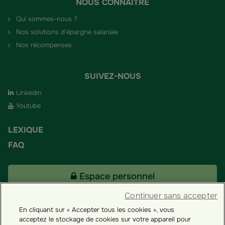
NOUS CONNAÎTRE
Qui sommes-nous ?
Nos solutions d’épargne salariale
Nos récompenses
SUIVEZ-NOUS
Linkedin
Youtube
LEXIQUE
FAQ
Espace personnel
Continuer sans accepter
En cliquant sur « Accepter tous les cookies », vous
Tous nos fonds
acceptez le stockage de cookies sur votre appareil pour