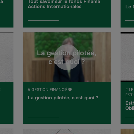
ma
Tout savoir sur le fonds Finama
Actions Internationales
Le 
R
# GESTION FINANCIÈRE
# LE
EST
La gestion pilotée, c'est quoi ?
Est
Obl