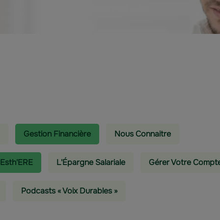
Gestion Financière
Nous Connaitre
 Esth'ERE
L'épargne Salariale
Gérer Votre Compt
Podcasts « Voix Durables »