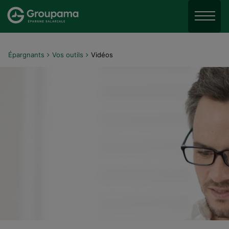
Aller au menu
Aller à la recherche
Menu
Aller au contenu
Épargnants
Vos outils
Vidéos