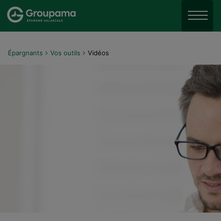
Aller au menu
Aller à la recherche
Menu
Aller au contenu
Épargnants
Vos outils
Vidéos