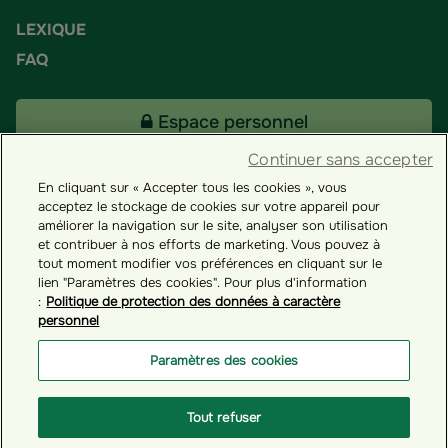
LEXIQUE
FAQ
Espace personnel
Continuer sans accepter
En cliquant sur « Accepter tous les cookies », vous
Tous nos fonds
acceptez le stockage de cookies sur votre appareil pour
améliorer la navigation sur le site, analyser son utilisation
et contribuer à nos efforts de marketing. Vous pouvez à
Contact
tout moment modifier vos préférences en cliquant sur le
lien "Paramètres des cookies". Pour plus d'information
:
Politique de protection des données à caractère
personnel
Groupama ES
Paramètres des cookies
Paramètres des cookies
Tout refuser
© GROUPAMA 2026