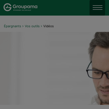
Aller au menu
Aller à la recherche
Menu
Aller au contenu
Épargnants
Vos outils
Vidéos