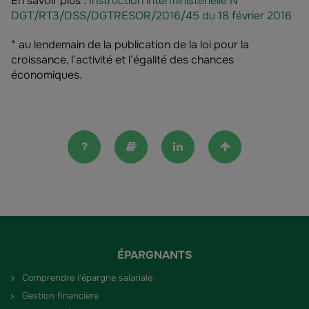
En savoir plus :
Instruction interministérielle N°
DGT/RT3/DSS/DGTRESOR/2016/45 du 18 février 2016
* au lendemain de la publication de la loi pour la
croissance, l’activité et l’égalité des chances
économiques.
FAQ
Lexique
Linkedin
Haut de la pag
ÉPARGNANTS
Comprendre l'épargne salariale
Gestion financière