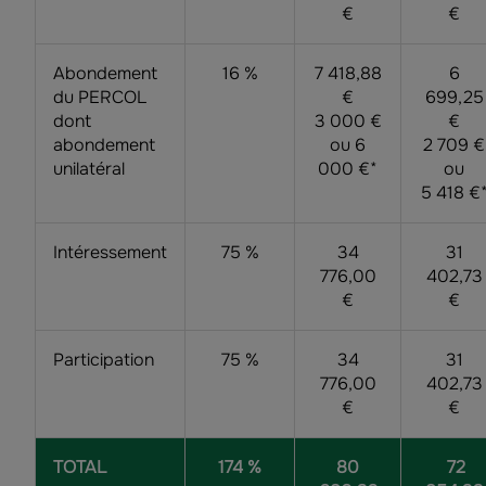
€
€
Abondement
16 %
7 418,88
6
du PERCOL
€
699,25
dont
3 000 €
€
abondement
ou 6
2 709 €
unilatéral
000 €*
ou
5 418 €
Intéressement
75 %
34
31
776,00
402,73
€
€
Participation
75 %
34
31
776,00
402,73
€
€
TOTAL
174 %
80
72