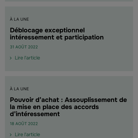
"Label
d'Excellence
2023
À LA UNE
pour
Groupama
Déblocage exceptionnel
Épargne
intéressement et participation
Salariale"
31 AOÛT 2022
de
Lire l'article
l'article
"Déblocage
exceptionnel
intéressement
À LA UNE
et
participation"
Pouvoir d’achat : Assouplissement de
la mise en place des accords
d’intéressement
18 AOÛT 2022
de
Lire l'article