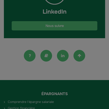
salariale
?"
LinkedIn
Nous suivre
FAQ
Lexique
Linkedin
Haut de la pag
ÉPARGNANTS
Comprendre l'épargne salariale
Gestion financière