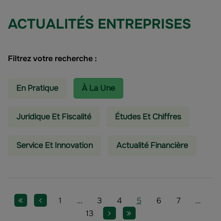
ACTUALITÉS ENTREPRISES
Filtrez votre recherche :
En Pratique
À La Une
Juridique Et Fiscalité
Études Et Chiffres
Service Et Innovation
Actualité Financière
Pagination
Première page
Page précédente
Page
Page
Page
Page
Page
Page
Page
Page
1
…
3
4
5
6
7
…
Page
Page suivante
Dernière page
13