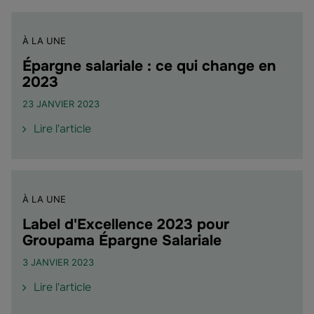
À LA UNE
Épargne salariale : ce qui change en
2023
23 JANVIER 2023
de
Lire l'article
l'article
"Épargne
salariale
:
À LA UNE
ce
qui
Label d'Excellence 2023 pour
change
Groupama Épargne Salariale
en
3 JANVIER 2023
2023"
de
Lire l'article
l'article