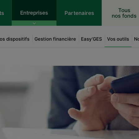
 au contenu
Tous
Entreprises
ts
Partenaires
nos fonds
os dispositifs
Gestion financière
Easy'GES
Vos outils
No