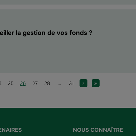
ds
gne
le
ller la gestion de vos fonds ?
ent
ler
age
Page
Page
Page
Page
Page
Page
Page suivante
Dernière page
4
25
26
27
28
…
31
n
ENAIRES
NOUS CONNAÎTRE