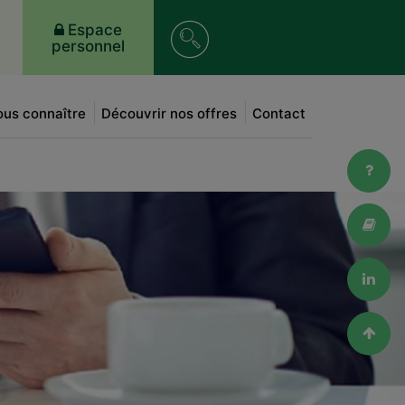
Recherche
Espace
personnel
sur
le
us connaître
Découvrir nos offres
Contact
site
FAQ
Lexi
Link
Haut