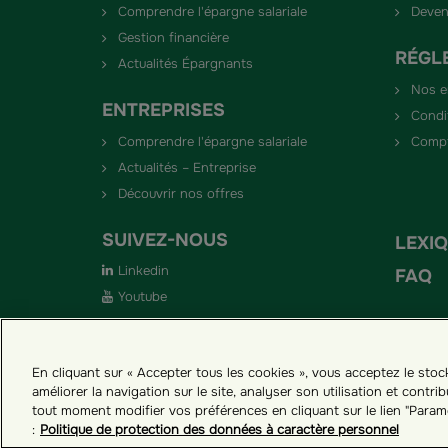
Comprendre l'épargne salariale
Deven
Gestion financière
RÉGL
Actualités Épargnants
Nos 
ENTREPRISES
Condi
Comprendre l'épargne salariale
Compt
Actualités – Entreprise
Découvrir nos offres
SUIVEZ-NOUS
LEXI
Linkedin
FAQ
Youtube
En cliquant sur « Accepter tous les cookies », vous acceptez le sto
améliorer la navigation sur le site, analyser son utilisation et cont
Groupama ES
Paramètres des cookies
tout moment modifier vos préférences en cliquant sur le lien "Param
:
Politique de protection des données à caractère personnel