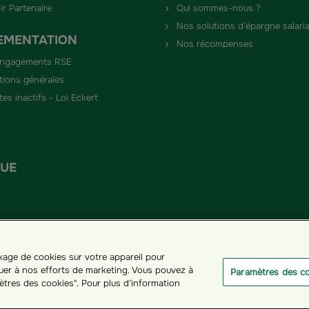
ir Partenaire
Qui sommes-nous ?
Nos solutions d’épargne salaria
EMENTATION
Nos récompenses
engagements RSE
tions générales
es inactifs - Loi Eckert
QUE
ckage de cookies sur votre appareil pour
ribuer à nos efforts de marketing. Vous pouvez à
Paramètres des c
ètres des cookies". Pour plus d'information