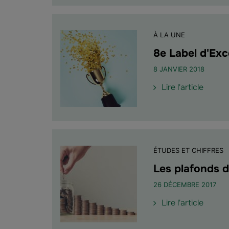
PME
"Haus
?"
de
la
À LA UNE
Contri
Social
8e Label d'Exc
Généra
8 JANVIER 2018
(CSG)
au
de
Lire l'article
1er
l'article
janvier
"8e
2018
Label
et
d'Exce
fin
pour
ÉTUDES ET CHIFFRES
des
Group
taux
Éparg
Les plafonds d
histori
Salaria
26 DÉCEMBRE 2017
de
Lire l'article
l'article
"Les