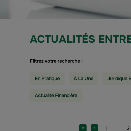
ACTUALITÉS ENTR
Filtrez votre recherche :
En Pratique
À La Une
Juridique E
Actualité Financière
Pagination
Première page
Page précédente
Page
Page
P
1
…
2