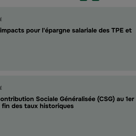
É
impacts pour l'épargne salariale des TPE et
E
É
s
ontribution Sociale Généralisée (CSG) au 1er
gne
 fin des taux historiques
le