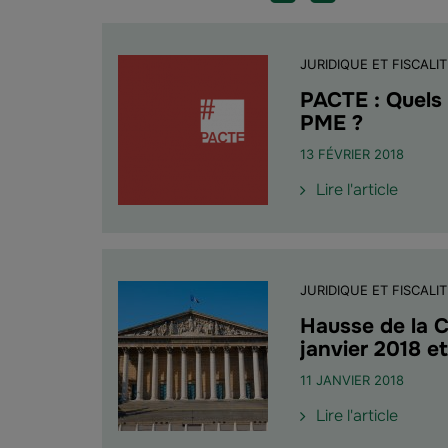
JURIDIQUE ET FISCALIT
PACTE : Quels 
PME ?
13 FÉVRIER 2018
de
Lire l'article
l'article
"PACT
:
Quels
JURIDIQUE ET FISCALIT
impact
pour
Hausse de la C
l'épar
janvier 2018 et
salaria
11 JANVIER 2018
des
TPE
de
Lire l'article
et
l'article