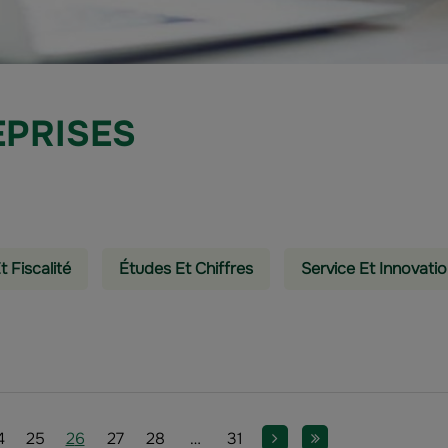
EPRISES
t Fiscalité
Études Et Chiffres
Service Et Innovati
age
Page
Page
Page
Page
Page
Page
Page suivante
Dernière page
4
25
26
27
28
…
31