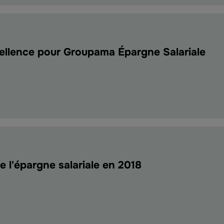
se
bution
e
ellence pour Groupama Épargne Salariale
lisée
llence
ama
ne
e l'épargne salariale en 2018
ques"
le"