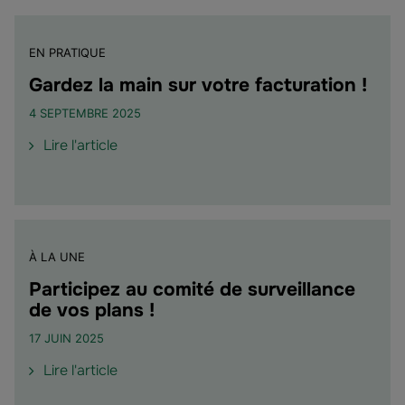
EN PRATIQUE
Gardez la main sur votre facturation !
4 SEPTEMBRE 2025
de
Lire l'article
l'article
"Gardez
la
main
sur
À LA UNE
votre
facturation
Participez au comité de surveillance
!"
de vos plans !
17 JUIN 2025
de
Lire l'article
l'article