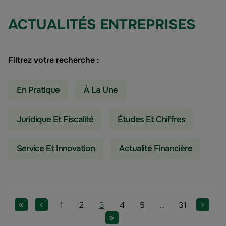
ACTUALITÉS ENTREPRISES
Filtrez votre recherche :
En Pratique
À La Une
Juridique Et Fiscalité
Études Et Chiffres
Service Et Innovation
Actualité Financière
Pagination
Première page
Page précédente
Page
Page
Page
Page
Page
Page
Page
Page s
1
2
3
4
5
…
31
Dernière page