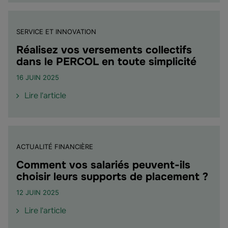
"Participez
au
comité
SERVICE ET INNOVATION
de
surveillance
Réalisez vos versements collectifs
de
dans le PERCOL en toute simplicité
vos
16 JUIN 2025
plans
!"
de
Lire l'article
l'article
"Réalisez
vos
versements
ACTUALITÉ FINANCIÈRE
collectifs
dans
Comment vos salariés peuvent-ils
le
choisir leurs supports de placement ?
PERCOL
12 JUIN 2025
en
toute
de
Lire l'article
simplicité"
l'article